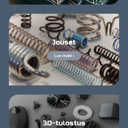
Jouset
Lue lisää ›
3D-tulostus