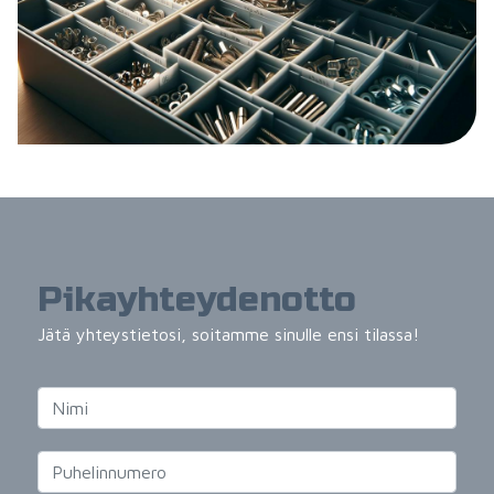
Pikayhteydenotto
Jätä yhteystietosi, soitamme sinulle ensi tilassa!