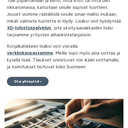
Tule piipahtamaan ja kerro, mitä etsit tai mitä olet
nikkaroimassa, katsotaan sinulle sopivat tuotteet.
Jouset voimme räätälöidä sinulle oman mallisi mukaan,
mikäli valmista tuotetta ei löydy. Lisäksi voit hyödyntää
3D-tulostuspalvelun
, jota yksityisasiakkaiden lisäsi
tarjoamme yritysten alihankintatarpeisiin.
Kivijalkaliikkeen lisäksi voit vierailla
verkkokaupassamme
. Meille sopii myös aina soittaa ja
kysellä lisää. Tilaukset onnistuvat niin ikään soittamalla,
ja toimitukset hoituvat koko Suomeen.
Ota yhteyttä ›