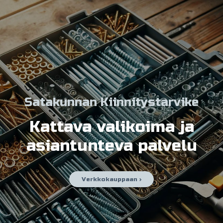
Satakunnan Kiinnitystarvike
Kattava valikoima ja
asiantunteva palvelu
Verkkokauppaan ›